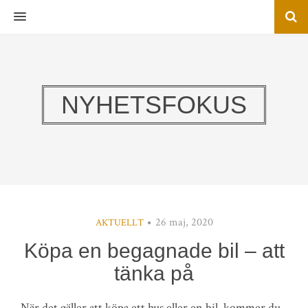
MENU
NYHETSFOKUS
26 maj, 2020
AKTUELLT
Köpa en begagnade bil – att
tänka på
När det gäller att köpa ett hus eller en bil, kommer du