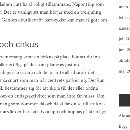
ädjen i att ha så roligt tillsammans. Någonting som
mars 
ar. Det är vanligt att man börjar med en trehjuling
febru
ng. Genom ebutiker för barncyklar kan man få gott om
janua
juli 2
ch cirkus
juni 2
evenemang samt en cirkus på plats. För att du inte
oktob
åller ett öga på det som planeras just nu.
maj 2
en färskvara och det är inte alltid så att det
r så snart som man når centrets parkering. Det kan
ik bestämmer sig för att skoja till det eller ordna
a om en endagsaktivitet som man inte får missa. Om
ang som kommer då och då så får du se till att kolla
rs är det bara att dyka upp och hoppas på att något
Aktuel
Bygg