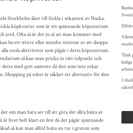
Bauha
Svens
 hela Stockholm åker till Sickla i utkanten av Nacka.
Sickla köpkvarter som är ett spännande köpcentrum
Effekt
ch jord. Ofta så är det ju så att man kommer med
Vikten
 ha ett större eller mindre intresse av att shoppa
markn
av alla coola aktiviteter som pågår i detta köpcentrum.
Tänk 
lendarium så kan man pricka in rätt tidpunkt och
ledig
gör detta med gott samvete då den som inte orkar
arbet
s. Shopping på nätet är såklart ett alternativ för den
3 förd
säker
det om man bara ser till att göra det allra bästa av
å är livet helt klart en fest då det pågår spännande
åkad så kan man alltid boka en tur i gruvan som