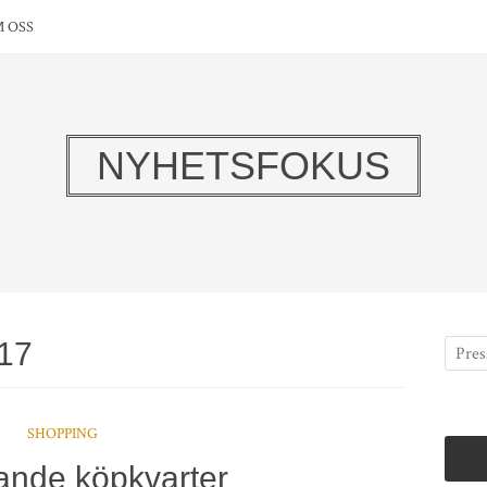
 OSS
NYHETSFOKUS
017
SHOPPING
nde köpkvarter