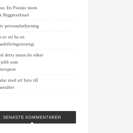
us: En Pionjär inom
k Byggmarknad
iv personaluthyrning
 av att ha en
adsföringsstrategi
på detta innan du söker
a jobb som
sterapeut
elar med att byta till
hetsdörr
SENASTE KOMMENTARER