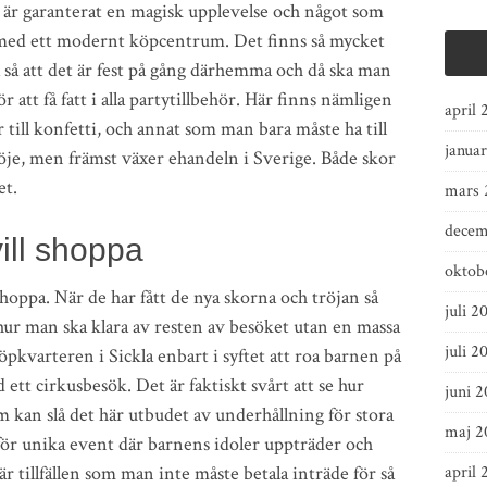
 är garanterat en magisk upplevelse och något som
ed ett modernt köpcentrum. Det finns så mycket
 så att det är fest på gång därhemma och då ska man
r att få fatt i alla partytillbehör. Här finns nämligen
april 
 till konfetti, och annat som man bara måste ha till
janua
nöje, men främst växer ehandeln i Sverige. Både skor
et.
mars 
decem
ill shoppa
oktob
 shoppa. När de har fått de nya skorna och tröjan så
juli 2
a hur man ska klara av resten av besöket utan en massa
juli 2
öpkvarteren i Sickla enbart i syftet att roa barnen på
ett cirkusbesök. Det är faktiskt svårt att se hur
juni 
kan slå det här utbudet av underhållning för stora
maj 2
 för unika event där barnens idoler uppträder och
r tillfällen som man inte måste betala inträde för så
april 